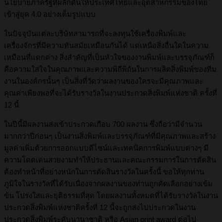
นโยบายภาครัฐที่ผลักดันให้ประเทศไทยและอุตสาหกรรมของไทย
เข้าสู่ยุค 4.0 อย่างเต็มรูปแบบ
ในปัจจุบันแต่ละบริษัทสามารถที่จะลงทุนใช้เครื่องพิมพ์และ
เครื่องจักรที่มีความทันสมัยเหมือนกันได้ แต่เหนือสิ่งอื่นใดในความ
เหมือนที่แตกต่าง สิ่งสำคัญที่เป็นหัวใจของงานพิมพ์และบรรจุภัณฑ์ก็
คือความใส่ใจในคุณภาพและความพิถีพิถันในการผลิตสิ่งพิมพ์ของทีม
งานในองค์กรนั้นๆ เป็นสิ่งที่วัดว่าผลงานของใครจะมีคุณภาพและ
คุณค่าเพียงพอที่จะได้รับรางวัลในงานประกวดสิ่งพิมพ์แห่งชาติ ครั้งที่
12 นี้
ในปีนี้มีผลงานส่งเข้าประกวดเกือบ 700 ผลงาน ซึ่งถือว่ามีจำนวน
มากกว่าปีก่อนๆ เป็นงานสิ่งพิมพ์และบรรจุภัณฑ์ที่มีคุณภาพและสร้าง
มูลค่าเพิ่มด้วยการออกแบบดีไซน์และเทคนิคการพิมพ์แบบต่างๆ มี
ความโดดเด่นสวยงามทำให้ประธานและคณะกรรมการในการตัดสิน
ต้องทำหน้าที่อย่างหนักในการตัดสินรางวัลในครั้งนี้ ขอให้ทุกท่าน
ภูมิใจในรางวัลที่ได้รับเนื่องจากผลงานของท่านถูกคัดเลือกอย่างเข้ม
ข้น โปร่งใสและยุติธรรมที่สุด โดยผลงานทั้งหมดที่ได้รับรางวัลในงาน
ประกวดสิ่งพิมพ์แห่งชาติครั้งที่ 12 นี้จะถูกส่งไปประกวดในงาน
ประกวดสิ่งพิมพ์ระดับนานาชาติ หรือ Asian print award ต่อไป