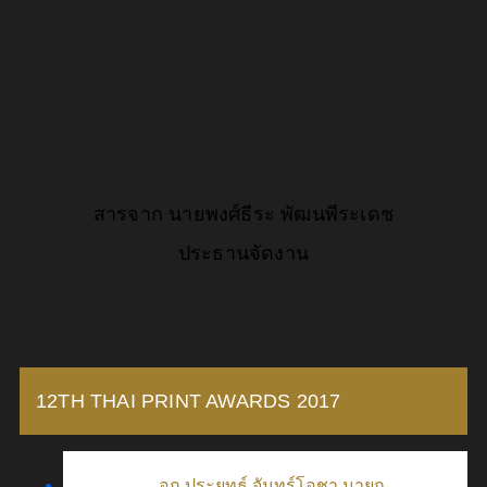
สารจาก นายพงศ์ธีระ พัฒนพีระเดช
ประธานจัดงาน
12TH THAI PRINT AWARDS 2017
สาร พลเอก ประยุทธ์ จันทร์โอชา นายก