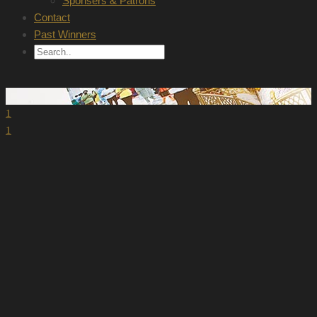
Sponsers & Patrons
Contact
Past Winners
1
1