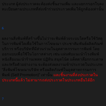
ประเภท ผู้ส่งประกวดจะต้องส่งชิ้นงานเพิ่ม และแยกกรอกใบลง
ทะเบียนตามประเภทที่ส่งเข้าร่วมประกวดเพิ่มให้ถูกต้องเท่านั้น
6
ผลงานสิ่งพิมพ์ที่สร้างขึ้นไม่ว่าจะพิมพ์ด้วยระบบใดหรือใช้วัสดุ
ในการพิมพ์ใดเพื่อใช้ในการโฆษณา ประชาสัมพันธ์ผลิตภัณฑ์
บริการ หรือบริษัทที่มีส่วนร่วมในอุตสาหกรรมการพิมพ์ โดย
ออกแบบเพื่อใช้ในโอกาสต่างๆ เช่น แผ่นพับแนะนําโรงพิมพ์
หนังสือแนะนำร้านเพลท ปฏิทิน สมุดโน้ต แค็ตตาล๊อกกระดาษ
และ/หรือตัวอย่างงาน จะต้องส่งผลงานเข้าประกวดในประเภท
“สิ่งพิมพ์โฆษณาบริษัท หรือผลิตภัณฑ์ในอุตสาหกรรมการ
พิมพ์ (Self Promotion)” เท่านั้น
และชิ้นงานที่ส่งประกวดใน
ประเภทนี้แล้ว ไม่สามารถส่งประกวดในประเภทอื่นได้อีก
7