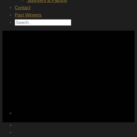
Sponsers & Patrons
Contact
Past Winners
BEST IN MORE THAN
ONE PRODUCTION
PROCESS
FERROSTAAL AWARD