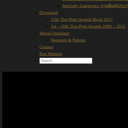
Specialty Categories (งานพิมพ์ประเ
Download
12th Thai Print Awards Book 2017
1st – 10th Thai Print Awards 2006 – 2015
About Organizer
Sponsers & Patrons
Contact
Past Winners
BEST IN PACKAG
C.A.S. PAPER AWARD