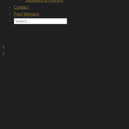
Sponsers & Patrons
Contact
Past Winners
1
1