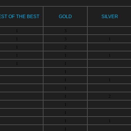
EST OF THE BEST
GOLD
SILVER
1
3
1
3
1
1
2
1
1
1
1
1
1
1
1
1
1
2
1
1
1
1
1