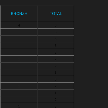
BRONZE
TOTAL
4
8
5
3
3
2
1
2
2
1
3
1
2
1
2
1
2